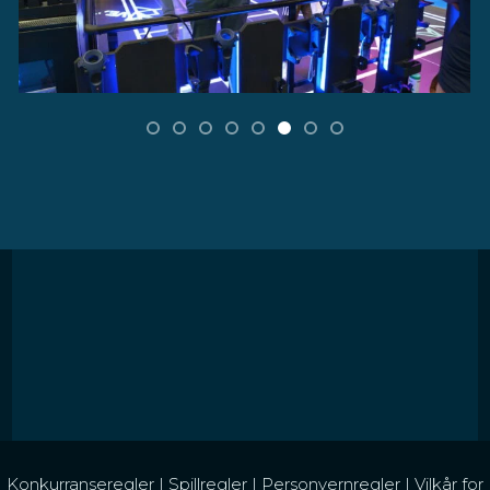
Konkurranseregler
|
Spillregler
|
Personvernregler
|
Vilkår for