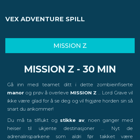
VEX ADVENTURE SPILL
MISSION Z
MISSION Z - 30 MIN
Gå inn med teamet ditt i dette zombieinfiserte
m
anor
og prøv å overleve
MISSION Z
... Lord Grave vil
ikke være glad for å se deg og vil frigjøre horden sin så
snart du ankommer!
Du må ta tilflukt og
stikke av
, noen ganger med
heiser til ukjente destinasjoner ... Nyt de
adrenalinsparkene som aldri før takket være